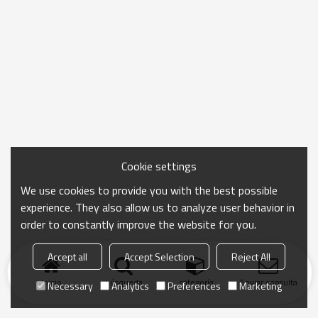
Cookie settings
We use cookies to provide you with the best possible
experience. They also allow us to analyze user behavior in
order to constantly improve the website for you.
Accept all
Accept Selection
Reject All
Inicio
búsqueda
categoría
Enviar consulta
Necessary
Analytics
Preferences
Marketing