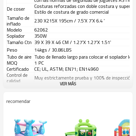
con las normas de seguridad de juguetes ASTM 
Costuras reforzadas con doble costura y superfici
De coser
Estilo de costura de grado comercial
Tamaño de
230 X215
X 195
cm / 7.5'X 7'X 6.4 '
inflado
Modelo
62062
Soplador
350W
Tamaño Ctn
39 X 39 X 46 CM / 1.27
'
X 1.27
'
X 1.51
'
Peso
14kgs / 30.86LBS
Tubo de aire
Tubo de llenado largo para colocar el soplador lejos
MOQ
1 PC
Certificado
CE; UL, ASTM; EN71; EN14960
Control de
Muy estrictamente prueba y 100% de inspección a
calidad
VER MÁS
Puerto FOB
Shenzhen, Hong Kong, Shanghai puerto China
Términos de
T / T, depósito del 30%, balance del 70% contra l
pago
recomendar
Detalles Imágenes