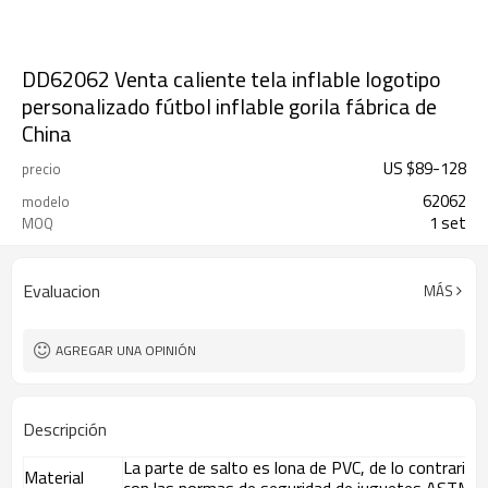
DD62062 Venta caliente tela inflable logotipo
personalizado fútbol inflable gorila fábrica de
China
US $
89
-
128
precio
62062
modelo
1 set
MOQ
Evaluacion
MÁS
AGREGAR UNA OPINIÓN
Descripción
La parte de salto es lona de PVC, de lo contrario
Material