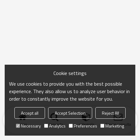
Cookie settings
We use cookies to provide you with the best possible
experience. They also allow us to analyze user behavior in
order to constantly improve the website for you.
Accept all
Accept Selection
Reject All
Inicio
búsqueda
categoría
Enviar consulta
Necessary
Analytics
Preferences
Marketing