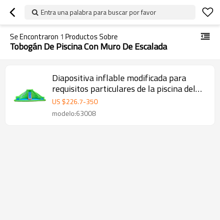
Entra una palabra para buscar por favor
Se Encontraron
1
Productos Sobre
Tobogán De Piscina Con Muro De Escalada
Diapositiva inflable modificada para
requisitos particulares de la piscina del
PVC de la moda DD63008 con la fábrica
US $
226.7
-
350
China de la pared que sube
modelo:63008