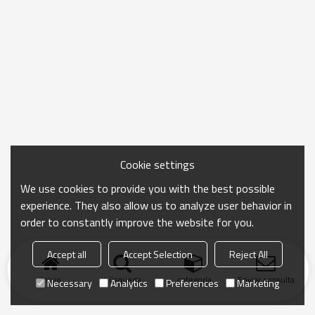
Cookie settings
We use cookies to provide you with the best possible
experience. They also allow us to analyze user behavior in
order to constantly improve the website for you.
Accept all
Accept Selection
Reject All
Inicio
búsqueda
categoría
Enviar consulta
Necessary
Analytics
Preferences
Marketing